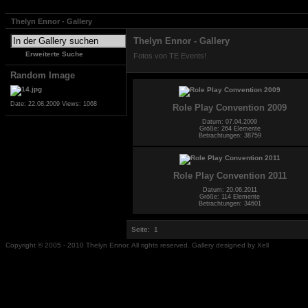
Thelyn Ennor - Gallery
Thelyn Ennor - Gallery
Erweiterte Suche
Fotos von TE Events!
Random Image
Date: 22.08.2009
Views: 1068
Role Play Convention 2009
Datum: 07.04.2009
Größe: 264 Elemente
Betrachtungen: 38759
Role Play Convention 2011
Datum: 20.06.2011
Größe: 114 Elemente
Betrachtungen: 34601
Seite:
1
Copyright © 2005 - 2010 Thelyn Ennor. All rights reserved. Gallery designed by Xell