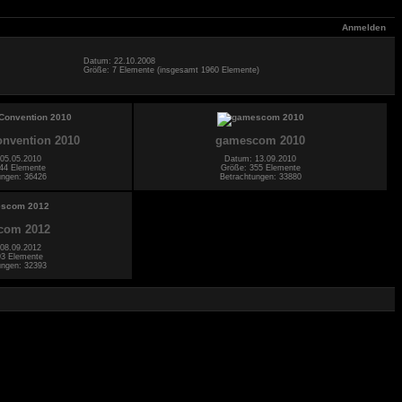
Anmelden
Datum: 22.10.2008
Größe: 7 Elemente (insgesamt 1960 Elemente)
onvention 2010
gamescom 2010
05.05.2010
Datum: 13.09.2010
44 Elemente
Größe: 355 Elemente
ungen: 36426
Betrachtungen: 33880
com 2012
08.09.2012
93 Elemente
ungen: 32393