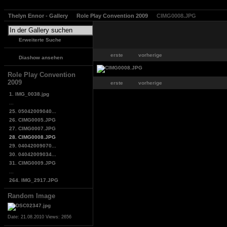
Thelyn Ennor - Gallery
Role Play Convention 2009
CIMG0008.JPG
Erweiterte Suche
erste
vorherige
Diashow ansehen
Role Play Convention
2009
erste
vorherige
1. IMG_0038.jpg
...
25. 05042009040...
26. CIMG0005.JPG
27. CIMG0007.JPG
28. CIMG0008.JPG
29. 04042009070...
30. 04042009034...
31. CIMG0009.JPG
...
264. IMG_2917.JPG
Random Image
Date: 21.08.2010
Views: 2656