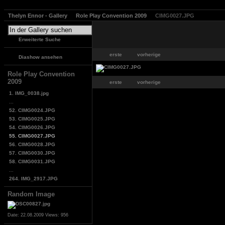
Thelyn Ennor - Gallery
Role Play Convention 2009
CIMG0027.JPG
Erweiterte Suche
erste
vorherige
Diashow ansehen
Role Play Convention
2009
erste
vorherige
1. IMG_0038.jpg
...
52. CIMG0024.JPG
53. CIMG0025.JPG
54. CIMG0026.JPG
55. CIMG0027.JPG
56. CIMG0028.JPG
57. CIMG0030.JPG
58. CIMG0031.JPG
...
264. IMG_2917.JPG
Random Image
Date: 22.08.2009
Views: 956