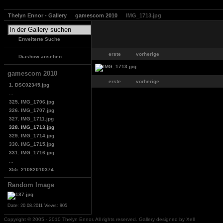
Thelyn Ennor - Gallery
gamescom 2010
IMG_1713.jpg
Erweiterte Suche
erste
vorherige
Diashow ansehen
gamescom 2010
erste
vorherige
1. DSC02345.jpg
...
325. IMG_1706.jpg
326. IMG_1707.jpg
327. IMG_1711.jpg
328. IMG_1713.jpg
329. IMG_1714.jpg
330. IMG_1715.jpg
331. IMG_1716.jpg
...
355. 21082010374...
Random Image
Date: 20.08.2011
Views: 905
Copyright © 2005 - 2010 Thelyn Ennor. All rights reserved. Gallery designed by Xell