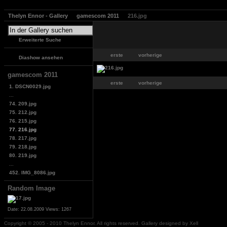
Thelyn Ennor - Gallery
gamescom 2011
216.jpg
Erweiterte Suche
erste
vorherige
Diashow ansehen
gamescom 2011
erste
vorherige
1. DSCN0029.jpg
...
74. 209.jpg
75. 212.jpg
76. 215.jpg
77. 216.jpg
78. 217.jpg
79. 218.jpg
80. 219.jpg
...
452. IMG_8086.jpg
Random Image
Date: 22.08.2009
Views: 1267
Copyright © 2005 - 2010 Thelyn Ennor. All rights reserved. Gallery designed by Xell