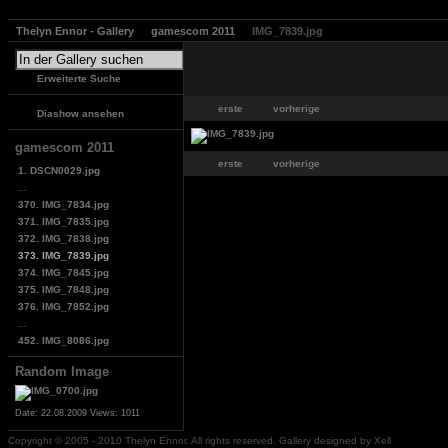
Thelyn Ennor - Gallery
gamescom 2011
IMG_7839.jpg
Erweiterte Suche
erste
vorherige
Diashow ansehen
gamescom 2011
erste
vorherige
1. DSCN0029.jpg
...
370. IMG_7834.jpg
371. IMG_7835.jpg
372. IMG_7838.jpg
373. IMG_7839.jpg
374. IMG_7845.jpg
375. IMG_7848.jpg
376. IMG_7852.jpg
...
452. IMG_8086.jpg
Random Image
Date: 22.08.2009
Views: 1011
Copyright © 2005 - 2010 Thelyn Ennor. All rights reserved. Gallery designed by Xell