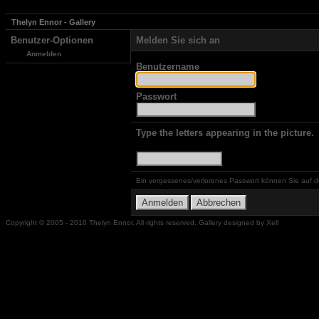
Thelyn Ennor - Gallery
Benutzer-Optionen
Melden Sie sich an
Anmelden
Benutzername
Passwort
Type the letters appearing in the picture.
Ein vergessenes/verlorenes Passwort können Sie auf d
Copyright © 2005 - 2010 Thelyn Ennor. All rights reserved. Gallery designed by Xell