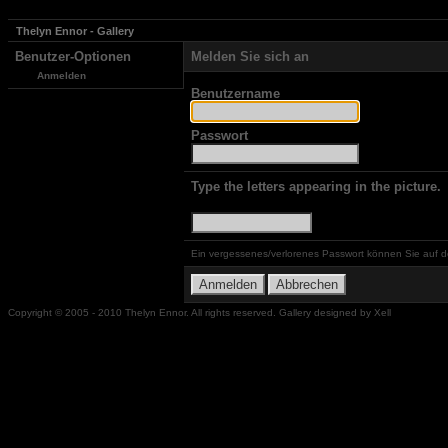
Thelyn Ennor - Gallery
Benutzer-Optionen
Melden Sie sich an
Anmelden
Benutzername
Passwort
Type the letters appearing in the picture.
Ein vergessenes/verlorenes Passwort können Sie auf d
Copyright © 2005 - 2010 Thelyn Ennor. All rights reserved. Gallery designed by Xell