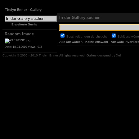
Thelyn Ennor - Gallery
In der Gallery suchen
Erweiterte Suche
Random Image
Beschreibungen durchsuchen
Schlüsselwört
Alle auswählen
Keine Auswahl
Auswahl invertier
Date: 18.04.2010
Views: 915
Copyright © 2005 - 2010 Thelyn Ennor. All rights reserved. Gallery designed by Xell