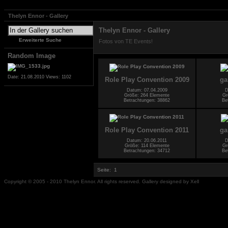
Thelyn Ennor - Gallery
Thelyn Ennor - Gallery
Erweiterte Suche
Fotos von TE Events!
Random Image
Date: 21.08.2010
Views: 1102
Role Play Convention 2009
ga
Datum: 07.04.2009
D
Größe: 264 Elemente
Gr
Betrachtungen: 38862
Be
Role Play Convention 2011
ga
Datum: 20.06.2011
D
Größe: 114 Elemente
Gr
Betrachtungen: 34712
Be
Seite:
1
Copyright © 2005 - 2010 Thelyn Ennor. All rights reserved. Gallery designed by Xell