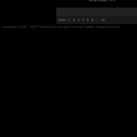
Betrachtungen: 1879
Seite:
1
2
3
4
5
6
...
11
Copyright © 2005 - 2010 Thelyn Ennor. All rights reserved. Gallery designed by Xell