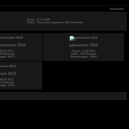
Anmelden
Datum: 22.10.2008
Größe: 7 Elemente (insgesamt 1960 Elemente)
onvention 2010
gamescom 2010
05.05.2010
Datum: 13.09.2010
44 Elemente
Größe: 355 Elemente
ungen: 36472
Betrachtungen: 33934
com 2012
08.09.2012
93 Elemente
ungen: 32452