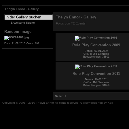
Thelyn Ennor - Gallery
Thelyn Ennor - Gallery
Erweiterte Suche
Fotos von TE Events!
Random Image
Date: 21.08.2010
Views: 893
Role Play Convention 2009
Datum: 07.04.2009
Größe: 264 Elemente
Betrachtungen: 38801
Role Play Convention 2011
Datum: 20.06.2011
Größe: 114 Elemente
Betrachtungen: 34656
Seite:
1
Copyright © 2005 - 2010 Thelyn Ennor. All rights reserved. Gallery designed by Xell