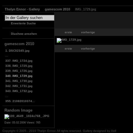
Thelyn Ennor - Gallery
gamescom 2010
IMG_1729.jpg
Erweiterte Suche
erste
vorherige
Diashow ansehen
gamescom 2010
erste
vorherige
1. DSC02345.jpg
...
337. IMG_1724.jpg
338. IMG_1725.jpg
339. IMG_1726.jpg
340. IMG_1729.jpg
341. IMG_1730.jpg
342. IMG_1731.jpg
343. IMG_1732.jpg
...
355. 21082010374...
Random Image
Date: 05.02.2006
Views: 765
Copyright © 2005 - 2010 Thelyn Ennor. All rights reserved. Gallery designed by Xell