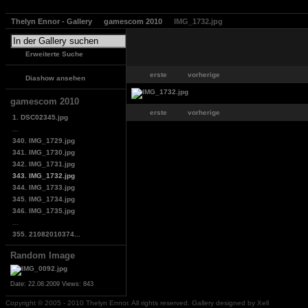
Thelyn Ennor - Gallery
gamescom 2010
IMG_1732.jpg
Erweiterte Suche
erste
vorherige
Diashow ansehen
gamescom 2010
erste
vorherige
1. DSC02345.jpg
...
340. IMG_1729.jpg
341. IMG_1730.jpg
342. IMG_1731.jpg
343. IMG_1732.jpg
344. IMG_1733.jpg
345. IMG_1734.jpg
346. IMG_1735.jpg
...
355. 21082010374...
Random Image
Date: 22.08.2009
Views: 843
Copyright © 2005 - 2010 Thelyn Ennor. All rights reserved. Gallery designed by Xell