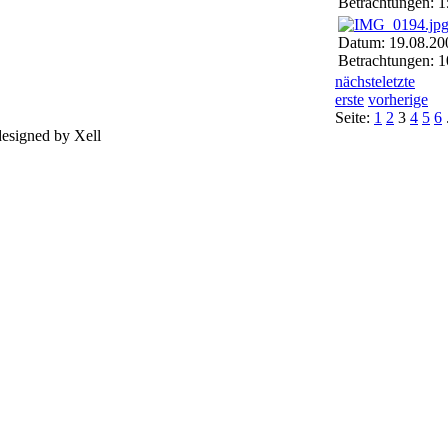
Betrachtungen: 
Datum: 19.08.20
Betrachtungen: 
nächste
letzte
erste
vorherige
Seite:
1
2
3
4
5
6
designed by Xell